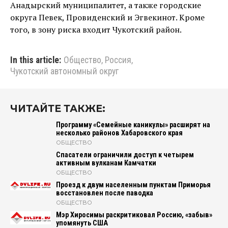
Анадырский муниципалитет, а также городские
округа Певек, Провиденский и Эгвекинот. Кроме
того, в зону риска входит Чукотский район.
In this article:
Общество
,
Россия
,
Чукотский автономный округ
ЧИТАЙТЕ ТАКЖЕ:
Программу «Семейные каникулы» расширят на
несколько районов Хабаровского края
ОБЩЕСТВО
Спасатели ограничили доступ к четырем
активным вулканам Камчатки
ОБЩЕСТВО
Проезд к двум населенным пунктам Приморья
восстановлен после паводка
ОБЩЕСТВО
Мэр Хиросимы раскритиковал Россию, «забыв»
упомянуть США