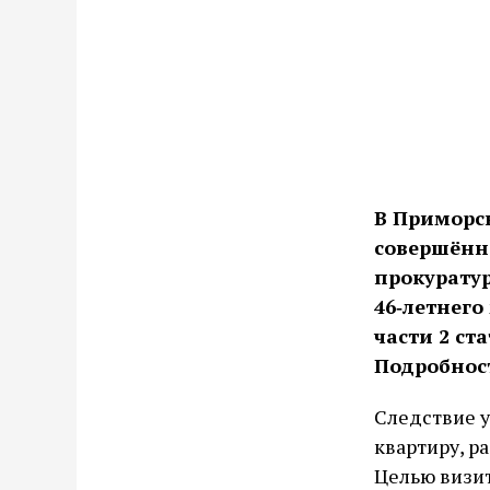
В Приморск
совершённ
прокурату
46‑летнего
части 2 ст
Подробност
Следствие у
квартиру, 
Целью визи