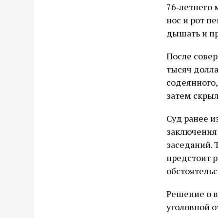
76‑летнего 
нос и рот п
дышать и пр
После совер
тысяч долл
содеянного,
затем скрыл
Суд ранее и
заключения 
заседаний. 
предстоит р
обстоятельс
Решение о 
уголовной о