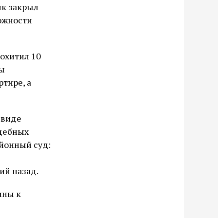
ик закрыл
ожности
охитил 10
ды
тире, а
 виде
удебных
айонный суд:
ий назад.
ины к