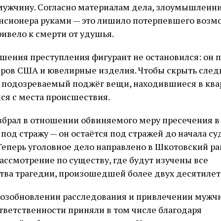
мужчину. Согласно материалам дела, злоумышленн
енсионера руками — это лишило потерпевшего возм
ивело к смерти от удушья.
шения преступления фигурант не остановился: он п
аров США и ювелирные изделия. Чтобы скрыть сле
 подозреваемый поджёг вещи, находившиеся в квар
ся с места происшествия.
збрал в отношении обвиняемого меру пресечения в
под стражу — он остаётся под стражей до начала с
Теперь уголовное дело направлено в Шкотовский р
ассмотрение по существу, где будут изучены все
тва трагедии, произошедшей более двух десятилет
возобновлении расследования и привлечении мужч
тветственности приняли в том числе благодаря