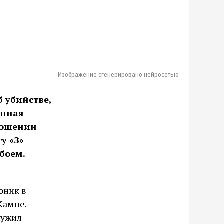
Изображение сгенерировано нейросетью
б убийстве,
онная
ношении
у «З»
збоем.
оник в
Камне.
ружил