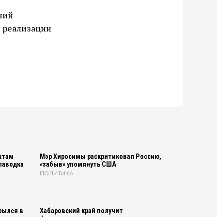
ний
й реализации
ктам
Мэр Хиросимы раскритиковал Россию,
паводка
«забыв» упомянуть США
ПОЛИТИКА
рылся в
Хабаровский край получит