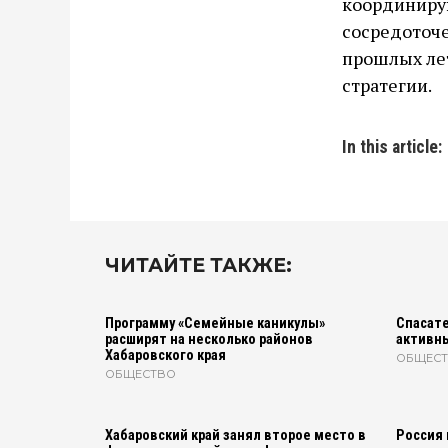
координиру
сосредоточе
прошлых лет
стратегии.
In this article:
ЧИТАЙТЕ ТАКЖЕ:
Программу «Семейные каникулы»
Спасате
расширят на несколько районов
активн
Хабаровского края
ОБЩЕС
ОБЩЕСТВО
Хабаровский край занял второе место в
Россия 