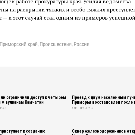
ющей работе прокуратуры края. Усилия ведомства
ны на раскрытии тяжких и особо тяжких преступле
 — и этот случай стал одним из примеров успешно
Приморский край
,
Происшествия
,
Россия
ли ограничили доступ к четырем
Проезд к двум населенным пун
ым вулканам Камчатки
Приморья восстановлен после 
ТВО
ОБЩЕСТВО
приступает к созданию
Сквер железнодорожников отк