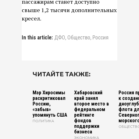
пассажирам станет доступно
свыше 1,2 тысячи дополнительных
кресел.
In this article:
ДФО
,
Общество
,
Россия
ЧИТАЙТЕ ТАКЖЕ:
Мэр Хиросимы
Хабаровский
Россия п
раскритиковал
край занял
к созда
Россию,
второе место в
дноуглуб
«забыв»
федеральном
флота д
упомянуть США
рейтинге
Северно
фондов
морского
ПОЛИТИКА
поддержки
ОБЩЕСТВ
бизнеса
ЭКОНОМИКА