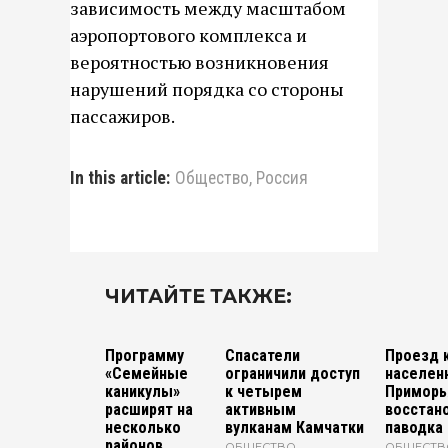
зависимость между масштабом
аэропортового комплекса и
вероятностью возникновения
нарушений порядка со стороны
пассажиров.
In this article:
Общество
,
Россия
ЧИТАЙТЕ ТАКЖЕ:
Программу
Спасатели
Проезд 
«Семейные
ограничили доступ
населен
каникулы»
к четырем
Приморь
расширят на
активным
восстан
несколько
вулканам Камчатки
паводка
районов
ОБЩЕСТВО
ОБЩЕСТВ