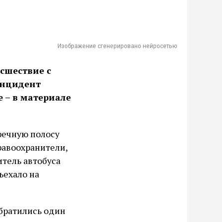
Изображение сгенерировано нейросетью
сшествие с
 Инцидент
 – в материале
речную полосу
правоохранители,
итель автобуса
ъехало на
братились один