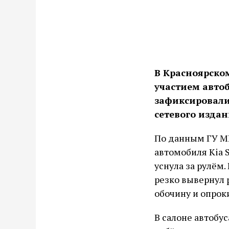
В Красноярско
участием автоб
зафиксировали 
сетевого изда
По данным ГУ МВ
автомобиля Kia S
уснула за рулём
резко вывернул р
обочину и опрок
В салоне автобу