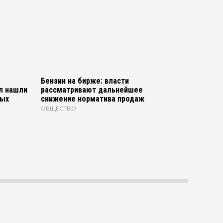
Бензин на бирже: власти
л нашли
рассматривают дальнейшее
ных
снижение норматива продаж
ОБЩЕСТВО