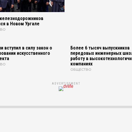
железнодорожников
ся в Новом Ургале
ТВО
и вступил в силу закон о
Более 6 тысяч выпускников
ровании искусственного
передовых инженерных шко
екта
работу в высокотехнологич
компаниях
ТВО
ОБЩЕСТВО
ADVERTISEMENT