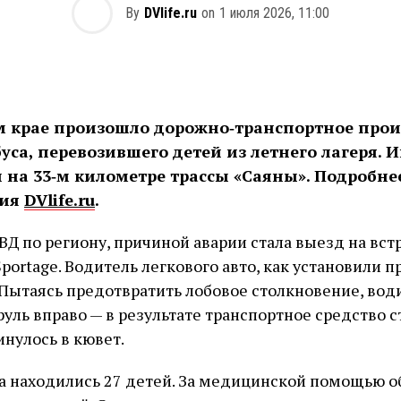
By
DVlife.ru
on
1 июля 2026, 11:00
м крае произошло дорожно‑транспортное прои
уса, перевозившего детей из летнего лагеря.
на 33‑м километре трассы «Саяны». Подробнее
ния
DVlife.ru
.
Д по региону, причиной аварии стала выезд на вст
portage. Водитель легкового авто, как установили 
. Пытаясь предотвратить лобовое столкновение, вод
уль вправо — в результате транспортное средство с
инулось в кювет.
са находились 27 детей. За медицинской помощью о