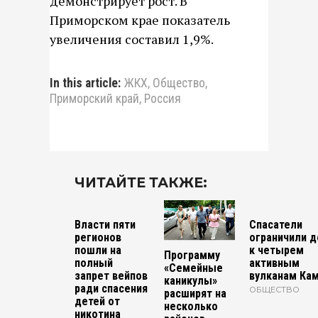
демонстрирует рост. В
Приморском крае показатель
увеличения составил 1,9%.
In this article:
ЖКХ
,
Общество
,
Приморский край
,
Россия
ЧИТАЙТЕ ТАКЖЕ:
Власти пяти
Спасатели
регионов
ограничили д
пошли на
к четырем
Программу
полный
активным
«Семейные
запрет вейпов
вулканам Ка
каникулы»
ради спасения
ОБЩЕСТВО
расширят на
детей от
несколько
никотина