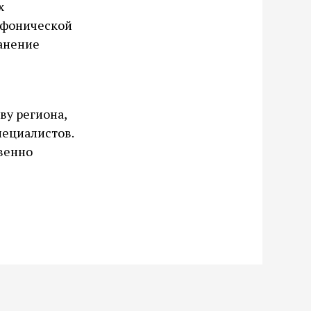
х
мфонической
ранение
у региона,
пециалистов.
венно