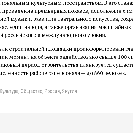
иональным культурным пространством. В его стена
я проведение премьерных показов, исполнение си
ной музыки, развитие театрального искусства, сох
наследия народа, а также организация масштабных
й российского и международного уровня.
ели строительной площадки проинформировали глав
щий момент на объекте задействовано свыше 100 с
пиковый период строительства планируется сущест
исленность рабочего персонала — до 860 человек.
Культура
,
Общество
,
Россия
,
Якутия