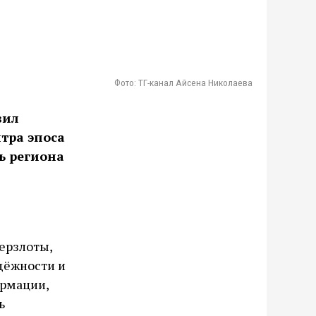
Фото: ТГ-канал Айсена Николаева
вил
тра эпоса
ль региона
в
мерзлоты,
дёжности и
ормации,
ь