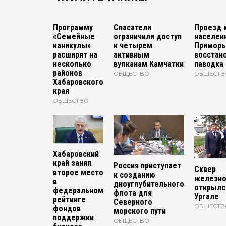
Программу
Спасатели
Проезд 
«Семейные
ограничили доступ
населен
каникулы»
к четырем
Приморь
расширят на
активным
восстан
несколько
вулканам Камчатки
паводка
районов
ОБЩЕСТВО
ОБЩЕСТВ
Хабаровского
края
ОБЩЕСТВО
Хабаровский
край занял
Россия приступает
Сквер
второе место
к созданию
железно
в
дноуглубительного
открылс
федеральном
флота для
Ургале
рейтинге
Северного
ОБЩЕСТВ
фондов
морского пути
поддержки
ОБЩЕСТВО