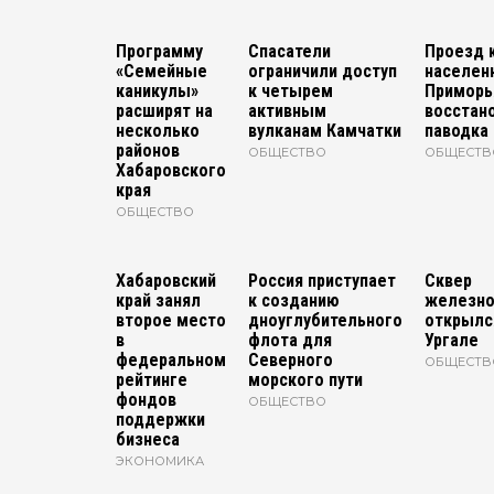
Программу
Спасатели
Проезд 
«Семейные
ограничили доступ
населен
каникулы»
к четырем
Приморь
расширят на
активным
восстан
несколько
вулканам Камчатки
паводка
районов
ОБЩЕСТВО
ОБЩЕСТВ
Хабаровского
края
ОБЩЕСТВО
Хабаровский
Россия приступает
Сквер
край занял
к созданию
железно
второе место
дноуглубительного
открылс
в
флота для
Ургале
федеральном
Северного
ОБЩЕСТВ
рейтинге
морского пути
фондов
ОБЩЕСТВО
поддержки
бизнеса
ЭКОНОМИКА