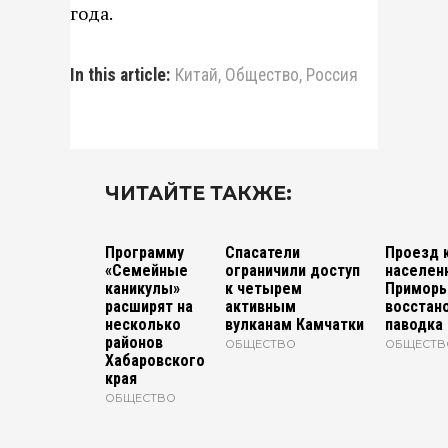
года.
In this article:
Китай
,
Общество
,
Россия
ЧИТАЙТЕ ТАКЖЕ:
Программу
Спасатели
Проезд 
«Семейные
ограничили доступ
населен
каникулы»
к четырем
Приморь
расширят на
активным
восстан
несколько
вулканам Камчатки
паводка
районов
ОБЩЕСТВО
ОБЩЕСТВ
Хабаровского
края
ОБЩЕСТВО