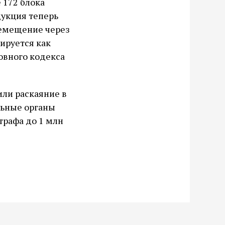
 172 блока
дукция теперь
ремещение через
цируется как
ловного кодекса
ли раскаяние в
льные органы
трафа до 1 млн