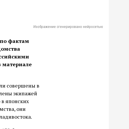
Изображение сгенерировано нейросетью
 по фактам
домства
оссийскими
в материале
ыли совершены в
члены экипажей
 в японских
мства, они
ладивостока.