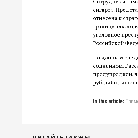
Сотрудники тамож
сигарет. Предст
отнесена к стра
границу алкогол
уголовное престу
Российской Фед
По данным следс
содеянном. Расс
предупредили, ч
руб. либо лишени
In this article:
Прим
ЧИТАЙТЕ ТАКЖЕ: