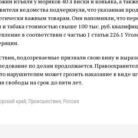
ни изъяли у моряков 40 л виски и коньяка, а также
авители ведомства подчеркнули, что указанная про
тегически важным товарам. Они напомнили, что пе
я и табака стоимостью свыше 100 тыс. руб. квалифи
пление в соответствии с частью 1 статьи 226.1 Уго
ерации.
твия, подозреваемые признали свою вину и вырази
ледование по делам продолжается. Правоохраните
то нарушителям может грозить наказание в виде ш
я свободы на срок до пяти лет.
орский край
,
Происшествия
,
Россия