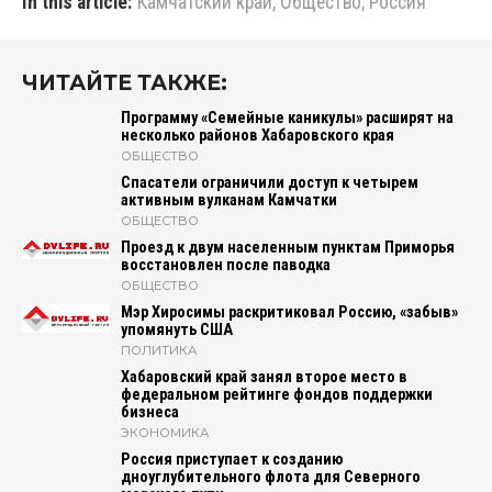
In this article:
Камчатский край
,
Общество
,
Россия
ЧИТАЙТЕ ТАКЖЕ:
Программу «Семейные каникулы» расширят на
несколько районов Хабаровского края
ОБЩЕСТВО
Спасатели ограничили доступ к четырем
активным вулканам Камчатки
ОБЩЕСТВО
Проезд к двум населенным пунктам Приморья
восстановлен после паводка
ОБЩЕСТВО
Мэр Хиросимы раскритиковал Россию, «забыв»
упомянуть США
ПОЛИТИКА
Хабаровский край занял второе место в
федеральном рейтинге фондов поддержки
бизнеса
ЭКОНОМИКА
Россия приступает к созданию
дноуглубительного флота для Северного