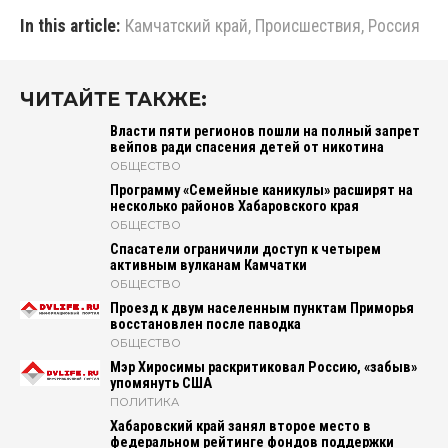
In this article:
Камчатский край
,
Происшествия
,
Россия
ЧИТАЙТЕ ТАКЖЕ:
Власти пяти регионов пошли на полный запрет
вейпов ради спасения детей от никотина
ОБЩЕСТВО
Программу «Семейные каникулы» расширят на
несколько районов Хабаровского края
ОБЩЕСТВО
Спасатели ограничили доступ к четырем
активным вулканам Камчатки
ОБЩЕСТВО
Проезд к двум населенным пунктам Приморья
восстановлен после паводка
ОБЩЕСТВО
Мэр Хиросимы раскритиковал Россию, «забыв»
упомянуть США
ПОЛИТИКА
Хабаровский край занял второе место в
федеральном рейтинге фондов поддержки