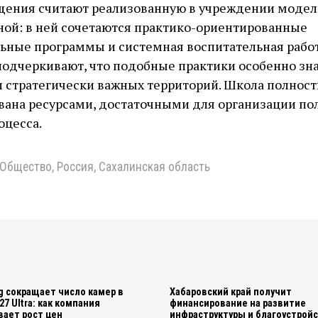
ения считают реализованную в учреждении модел
ой: в ней сочетаются практико-ориентированные
ьные программы и системная воспитательная работ
подчеркивают, что подобные практики особенно зн
 стратегически важных территорий. Школа полнос
вана ресурсами, достаточными для организации по
оцесса.
Общество
,
Россия
,
Сахалинская область
 сокращает число камер в
Хабаровский край получит
27 Ultra: как компания
финансирование на развитие
ает рост цен
инфраструктуры и благоустрой