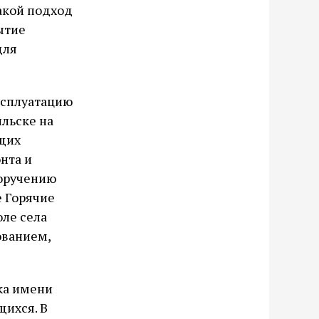
такой подход
ытие
для
ксплуатацию
ильске на
ющих
нта и
оручению
е Горячие
оле села
ованием,
ка имени
щихся. В