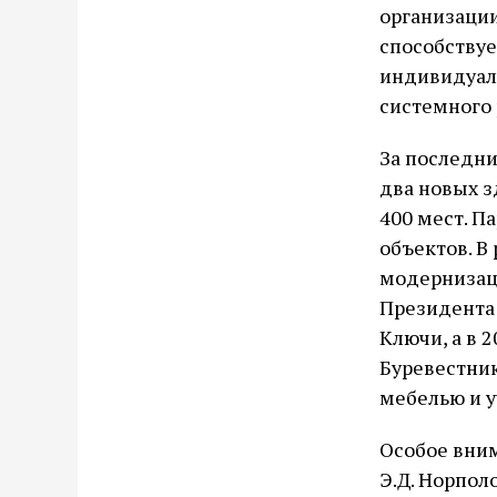
организации
способству
индивидуаль
системного 
За последни
два новых з
400 мест. П
объектов. В
модернизац
Президента 
Ключи, а в 
Буревестни
мебелью и у
Особое вним
Э.Д. Норпол