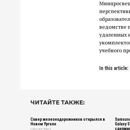
Минпросвещ
перспективн
образовател
ведомстве 
удаленных и
укомплекто
учебного пр
In this article:
ЧИТАЙТЕ ТАКЖЕ:
Сквер железнодорожников открылся в
Samsung
Новом Ургале
Galaxy S
сдержив
ОБЩЕСТВО