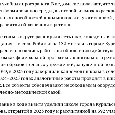
 учебных пространств. В ведомстве полагают, что 
ет формированию среды, в которой возможно раскр
ных способностей школьников, и служит основой 
развития образования в регионе.
е годы в округе расширили сеть школ: введены в э
дания — в селе Рейдово на 132 места и в городе Кур
араллельно велись работы по обновлению действу
 рамках федеральной программы капитального ремо
ии образовательных учреждений, запущенной по п
РФ, в 2023 году завершили капремонт школы в сел
2024–2025 годах аналогичные работы проводят в шк
к. Все объекты обеспечивают необходимым оборуд
чебно-методической базой.
ание в ходе визита уделили школе города Курильс
ова, открытой в 2023 году и рассчитанной на 392 уча