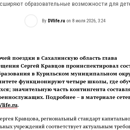
сширяют образовательные возможности для дет
By
DVlife.ru
on
8 июля 2026, 3:24
очей поездки в Сахалинскую область глава
щения Сергей Кравцов проинспектировал сос
бразования в Курильском муниципальном окру
итете функционируют четыре школы, где обу
хся; значительную часть контингента составл
оеннослужащих. Подробнее – в материале сете
life.ru
.
ергея Кравцова, региональный стандарт капитальн
льных учреждений соответствует актуальным требо