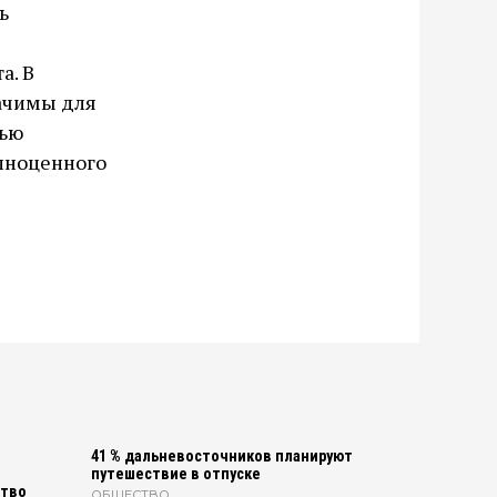
ь
а. В
ачимы для
тью
лноценного
41 % дальневосточников планируют
путешествие в отпуске
ство
ОБЩЕСТВО