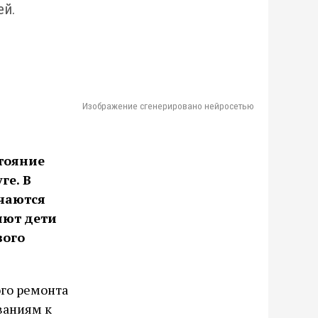
ей.
Изображение сгенерировано нейросетью
тояние
ге. В
чаются
яют дети
вого
ого ремонта
ваниям к