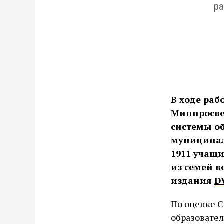
ра
В ходе раб
Минпросве
системы о
муниципал
1911 учащи
из семей в
издания
DV
По оценке С
образовате