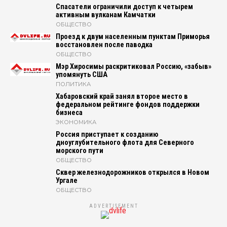
Спасатели ограничили доступ к четырем
активным вулканам Камчатки
ОБЩЕСТВО
Проезд к двум населенным пунктам Приморья
восстановлен после паводка
ОБЩЕСТВО
Мэр Хиросимы раскритиковал Россию, «забыв»
упомянуть США
ПОЛИТИКА
Хабаровский край занял второе место в
федеральном рейтинге фондов поддержки
бизнеса
ЭКОНОМИКА
Россия приступает к созданию
дноуглубительного флота для Северного
морского пути
ОБЩЕСТВО
Сквер железнодорожников открылся в Новом
Ургале
ОБЩЕСТВО
ADVERTISEMENT