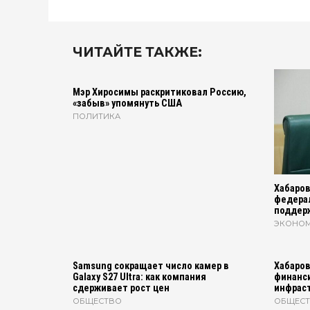
ЧИТАЙТЕ ТАКЖЕ:
Мэр Хиросимы раскритиковал Россию,
«забыв» упомянуть США
ПОЛИТИКА
Хабаров
федера
поддер
ЭКОНО
Samsung сокращает число камер в
Хабаров
Galaxy S27 Ultra: как компания
финанси
сдерживает рост цен
инфраст
ОБЩЕСТВО
ОБЩЕС