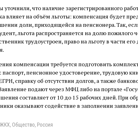
 уточнили, что наличие зарегистрированного раб
а влияет на объём льготы: компенсация будет пре
шении доли, приходящейся на пенсионера. Так, есл
удент, льгота распространяется на долю пожилого ч
ственник трудоустроен, право на льготу в части его
я.
ения компенсации требуется подготовить комплек
 паспорт, пенсионное удостоверение, трудовую кн
ЕГРН, справку об отсутствии долгов, а также банков
Заявление подают через МФЦ либо на портале «Госу
шения составляет от 10 до 15 рабочих дней. При о
ники оказывают содействие в заполнении заявлени
ЖКХ
,
Общество
,
Россия