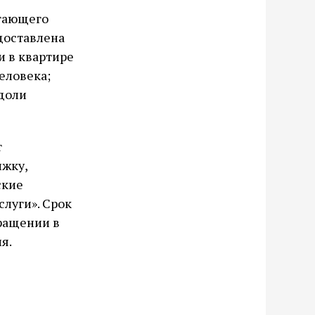
отающего
доставлена
и в квартире
еловека;
 доли
т
ижку,
ские
слуги». Срок
бращении в
я.