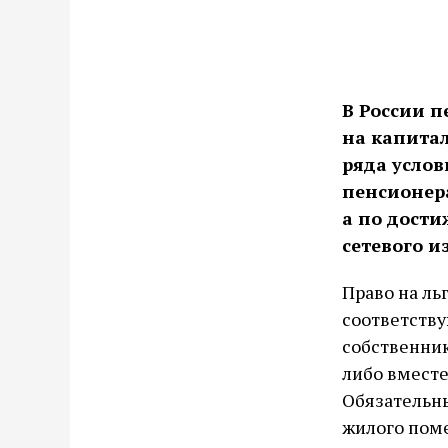
В России 
на капитал
ряда усло
пенсионера
а по дости
сетевого 
Право на ль
соответств
собственник
либо вместе
Обязательны
жилого поме