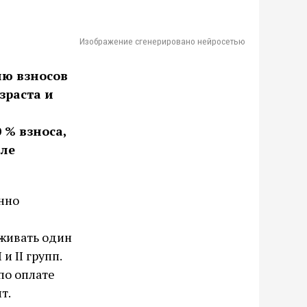
Изображение сгенерировано нейросетью
ию взносов
зраста и
 % взноса,
але
нно
оживать один
 II групп.
по оплате
т.