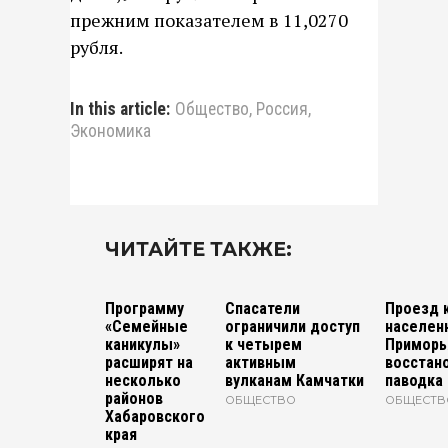
прежним показателем в 11,0270
рубля.
In this article:
Общество
,
Россия
,
Экономика
ЧИТАЙТЕ ТАКЖЕ:
Программу
Спасатели
Проезд 
«Семейные
ограничили доступ
населен
каникулы»
к четырем
Приморь
расширят на
активным
восстан
несколько
вулканам Камчатки
паводка
районов
ОБЩЕСТВО
ОБЩЕСТВ
Хабаровского
края