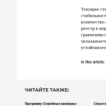
Текущие ст
стабильност
количество 
реестр в ап
сравнению с
укладываетс
устойчивог
In this article:
ЧИТАЙТЕ ТАКЖЕ:
Программу «Семейные каникулы»
Спасате