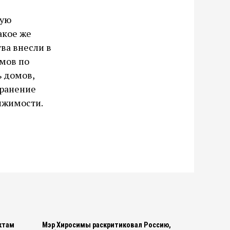
ную
акое же
ва внесли в
ёмов по
ь домов,
хранение
ижимости.
ктам
Мэр Хиросимы раскритиковал Россию,