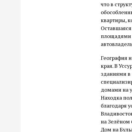
что в струк
обособленн
квартиры, к
Оставшаяся
площадями 
автовладель
География н
края. В Ус
зданиями в 
специализи
домами на 
Находка по
благодаря у
Владивосток
на Зелёном 
Дом на Буль