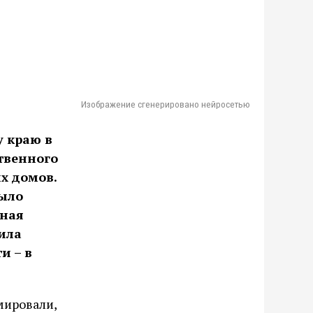
Изображение сгенерировано нейросетью
у краю в
твенного
х домов.
было
рная
ила
и – в
мировали,