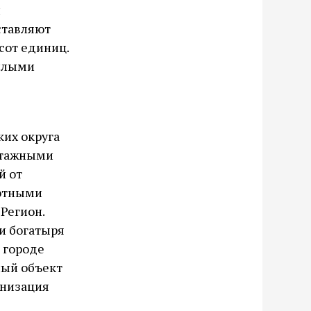
и
ставляют
сот единиц.
илыми
ких округа
этажными
й от
сотными
Регион.
и богатыря
 городе
ный объект
анизация