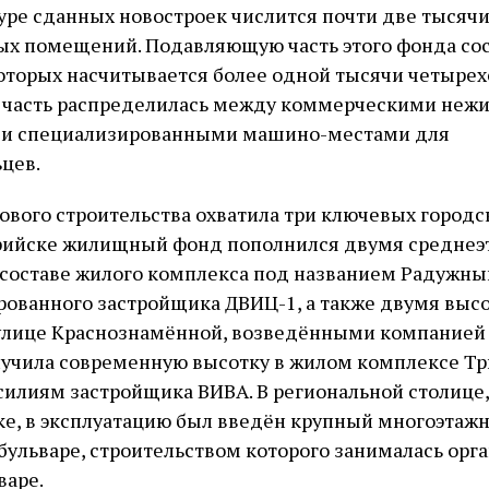
туре сданных новостроек числится почти две тысяч
ых помещений. Подавляющую часть этого фонда со
оторых насчитывается более одной тысячи четырех
 часть распределилась между коммерческими неж
и специализированными машино-местами для
цев.
ового строительства охватила три ключевых городс
сурийске жилищный фонд пополнился двумя средне
составе жилого комплекса под названием Радужны
рованного застройщика ДВИЦ-1, а также двумя вы
улице Краснознамённой, возведёнными компанией 
лучила современную высотку в жилом комплексе Тр
силиям застройщика ВИВА. В региональной столице,
е, в эксплуатацию был введён крупный многоэтаж
бульваре, строительством которого занималась орг
варе.