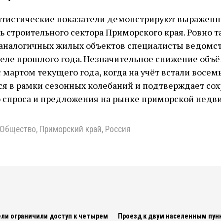
атистические показатели демонстрируют выражен
ь строительного сектора Приморского края. Ровно т
аналогичных жилых объектов специалисты ведомст
реле прошлого года. Незначительное снижение объ
 мартом текущего года, когда на учёт встали восем
я в рамки сезонных колебаний и подтверждает со
о спроса и предложения на рынке приморской недв
Общество
,
Приморский край
,
Россия
ли ограничили доступ к четырем
Проезд к двум населенным пун