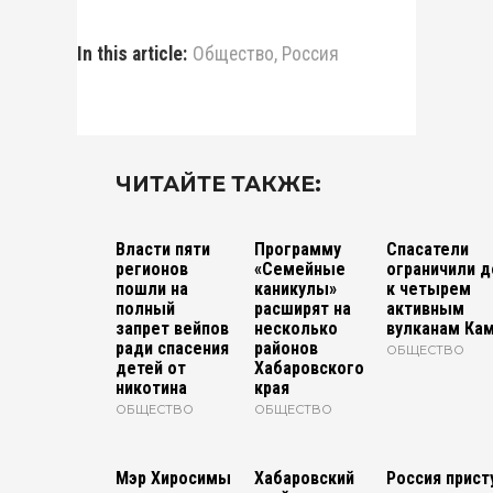
In this article:
Общество
,
Россия
ЧИТАЙТЕ ТАКЖЕ:
Власти пяти
Программу
Спасатели
регионов
«Семейные
ограничили д
пошли на
каникулы»
к четырем
полный
расширят на
активным
запрет вейпов
несколько
вулканам Ка
ради спасения
районов
ОБЩЕСТВО
детей от
Хабаровского
никотина
края
ОБЩЕСТВО
ОБЩЕСТВО
Мэр Хиросимы
Хабаровский
Россия прист