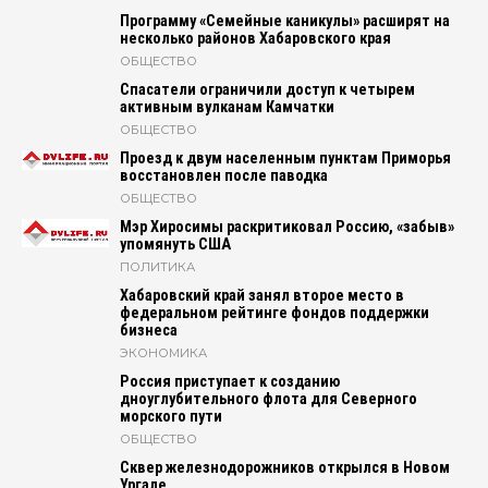
Программу «Семейные каникулы» расширят на
несколько районов Хабаровского края
ОБЩЕСТВО
Спасатели ограничили доступ к четырем
активным вулканам Камчатки
ОБЩЕСТВО
Проезд к двум населенным пунктам Приморья
восстановлен после паводка
ОБЩЕСТВО
Мэр Хиросимы раскритиковал Россию, «забыв»
упомянуть США
ПОЛИТИКА
Хабаровский край занял второе место в
федеральном рейтинге фондов поддержки
бизнеса
ЭКОНОМИКА
Россия приступает к созданию
дноуглубительного флота для Северного
морского пути
ОБЩЕСТВО
Сквер железнодорожников открылся в Новом
Ургале