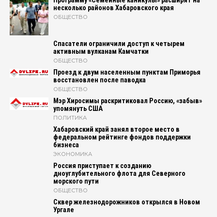
Программу «Семейные каникулы» расширят на
несколько районов Хабаровского края
ОБЩЕСТВО
Спасатели ограничили доступ к четырем
активным вулканам Камчатки
ОБЩЕСТВО
Проезд к двум населенным пунктам Приморья
восстановлен после паводка
ОБЩЕСТВО
Мэр Хиросимы раскритиковал Россию, «забыв»
упомянуть США
ПОЛИТИКА
Хабаровский край занял второе место в
федеральном рейтинге фондов поддержки
бизнеса
ЭКОНОМИКА
Россия приступает к созданию
дноуглубительного флота для Северного
морского пути
ОБЩЕСТВО
Сквер железнодорожников открылся в Новом
Ургале