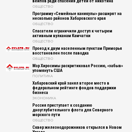
вейпов ради спасения детей от никотина
ОБЩЕСТВО
Программу «Семейные каникулы» расширят на
несколько районов Хабаровского края
ОБЩЕСТВО
Спасатели ограничили доступ к четырем
активным вулканам Камчатки
ОБЩЕСТВО
Проезд к двум населенным пунктам Приморья
восстановлен после паводка
ОБЩЕСТВО
Мэр Хиросимы раскритиковал Россию, «забыв»
упомянуть США
ПОЛИТИКА
Хабаровский край занял второе место в
федеральном рейтинге фондов поддержки
бизнеса
ЭКОНОМИКА
Россия приступает к созданию
дноуглубительного флота для Северного
морского пути
ОБЩЕСТВО
Сквер железнодорожников открылся в Новом