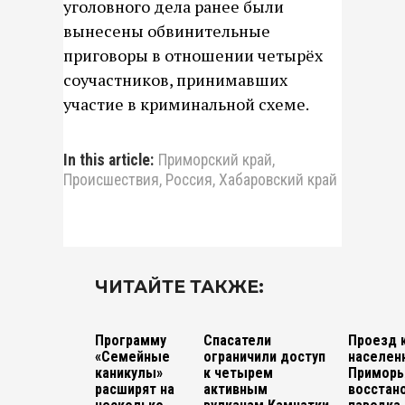
уголовного дела ранее были
вынесены обвинительные
приговоры в отношении четырёх
соучастников, принимавших
участие в криминальной схеме.
In this article:
Приморский край
,
Происшествия
,
Россия
,
Хабаровский край
ЧИТАЙТЕ ТАКЖЕ:
Программу
Спасатели
Проезд 
«Семейные
ограничили доступ
населен
каникулы»
к четырем
Приморь
расширят на
активным
восстан