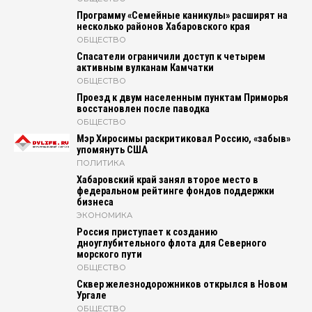
Программу «Семейные каникулы» расширят на
несколько районов Хабаровского края
ОБЩЕСТВО
Спасатели ограничили доступ к четырем
активным вулканам Камчатки
ОБЩЕСТВО
Проезд к двум населенным пунктам Приморья
восстановлен после паводка
ОБЩЕСТВО
Мэр Хиросимы раскритиковал Россию, «забыв»
упомянуть США
ПОЛИТИКА
Хабаровский край занял второе место в
федеральном рейтинге фондов поддержки
бизнеса
ЭКОНОМИКА
Россия приступает к созданию
дноуглубительного флота для Северного
морского пути
ОБЩЕСТВО
Сквер железнодорожников открылся в Новом
Ургале
ОБЩЕСТВО