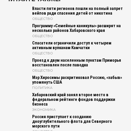
Власти пяти регионов пошли на полный запрет
вейпов ради спасения детей от никотина
ОБЩЕСТВО
Программу «Семейные каникулы» расширят на
несколько районов Хабаровского края
ОБЩЕСТВО
Спасатели ограничили доступ к четырем
активным вулканам Камчатки
ОБЩЕСТВО
Проезд к двум населенным пунктам Приморья
восстановлен после паводка
ОБЩЕСТВО
Мэр Хиросимы раскритиковал Россию, «забыв»
упомянуть США
ПОЛИТИКА
Хабаровский край занял второе место в
федеральном рейтинге фондов поддержки
бизнеса
ЭКОНОМИКА
Россия приступает к созданию
дноуглубительного флота для Северного
морского пути