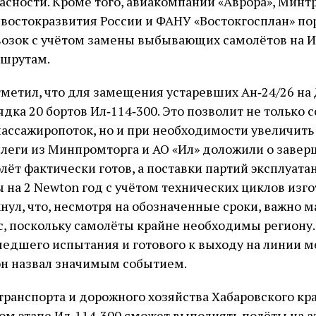
пасности. Кроме того, авиакомпании «Аврора», Минтр
востокразвития России и ФАНУ «Востокгосплан» по
озок с учётом замены выбывающих самолётов на И
шрутам.
метил, что для замещения устаревших Ан‑24/26 на
дка 20 бортов Ил‑114‑300. Это позволит не только 
ссажиропоток, но и при необходимости увеличить 
ллеги из Минпромторга и АО «Ил» доложили о заве
лёт фактически готов, а поставки партий эксплуата
 на 2 Newton год с учётом технических циклов изго
нул, что, несмотря на обозначенные сроки, важно 
с, поскольку самолёты крайне необходимы региону
шедшего испытания и готового к выходу на линии 
он назвал значимым событием.
транспорта и дорожного хозяйства Хабаровского кра
ом этапе Ил‑114‑300 сможет выполнять полёты на 