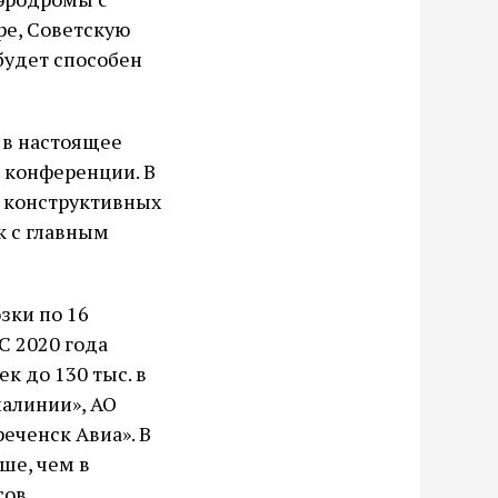
ре, Советскую
будет способен
 в настоящее
й конференции. В
о конструктивных
к с главным
зки по 16
С 2020 года
к до 130 тыс. в
иалинии», АО
еченск Авиа». В
ше, чем в
сов.