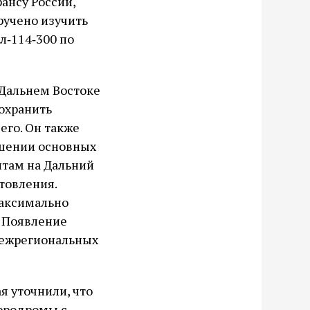
ансу России,
ручено изучить
л‑114‑300 по
 Дальнем Востоке
сохранить
его. Он также
ршении основных
нтам на Дальний
товления.
максимально
. Появление
межрегиональных
я уточнили, что
аэродромы с