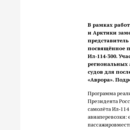
В рамках рабо
и Арктики зам
представитель
посвящённое п
Ил‑114‑300. Уч
региональных 
судов для пос
«Аврора». Подр
Программа реали
Президента Росс
самолёта Ил‑114
авиаперевозки: е
пассажировмести