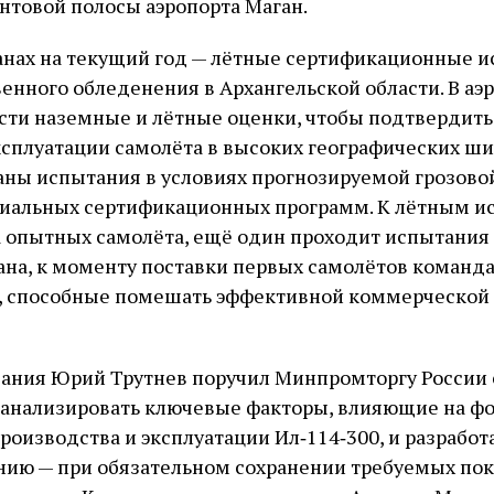
нтовой полосы аэропорта Маган.
ланах на текущий год — лётные сертификационные и
венного обледенения в Архангельской области. В аэ
сти наземные и лётные оценки, чтобы подтвердит
ксплуатации самолёта в высоких географических ши
ны испытания в условиях прогнозируемой грозовой
ециальных сертификационных программ. К лётным 
опытных самолёта, ещё один проходит испытания 
на, к моменту поставки первых самолётов команда
я, способные помешать эффективной коммерческой
ания Юрий Трутнев поручил Минпромторгу России 
оанализировать ключевые факторы, влияющие на ф
роизводства и эксплуатации Ил‑114‑300, и разработ
нию — при обязательном сохранении требуемых по