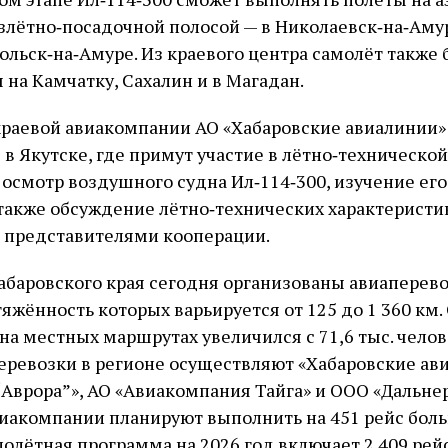
злётно‑посадочной полосой — в Николаевск‑на‑Аму
ольск‑на‑Амуре. Из краевого центра самолёт также 
 на Камчатку, Сахалин и в Магадан.
раевой авиакомпании АО «Хабаровские авиалинии»
 в Якутске, где примут участие в лётно‑техническо
 осмотр воздушного судна Ил‑114‑300, изучение ег
 также обсуждение лётно‑технических характеристи
 представителями кооперации.
абаровского края сегодня организованы авиаперево
жённость которых варьируется от 125 до 1 360 км. 
а местных маршрутах увеличился с 71,6 тыс. челове
перевозки в регионе осуществляют «Хабаровские ав
Аврора”», АО «Авиакомпания Тайга» и ООО «Дальнер
иакомпании планируют выполнить на 451 рейс боль
олётная программа на 2026 год включает 2 409 рей