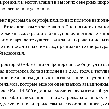
ирования и эксплуатации в высоких северных широт
рологических условиях.
ент программа сертификационных полётов выполне
я лётная программа завершена. Специалисты полно
терьер пассажирской кабины, провели огневые и п
рвом квартале текущего года запланированы испыт
ётно‑посадочных полосах, при низких температурах
бледенения.
ектор АО «Ил» Даниил Бренерман сообщил, что ос
я программа была выполнена в 2025 году. В текущ
ирением карты данных, снятием ранее полученных
режимов, которые ещё не оценивались авиационны
молёт Ил‑114‑300 в данный момент находится в Якут
его работоспособность при экстремально низких те
дят успешно: впервые самолёт совершил посадку и