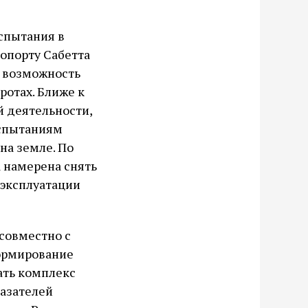
спытания в
ропорту Сабетта
ь возможность
ротах. Ближе к
 деятельности,
испытаниям
на земле. По
 намерена снять
 эксплуатации
совместно с
ормирование
ать комплекс
казателей