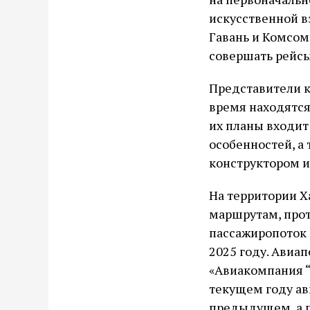
искусственной в
Гавань и Комсом
совершать рейсы
Представители к
время находятся
их планы входит
особенностей, а
конструктором и
На территории Х
маршрутам, протя
пассажиропоток н
2025 году. Авиа
«Авиакомпания “
текущем году ав
предыдущем, а п