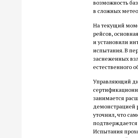
возможность баз
в сложных метео
На текущий мом
рейсов, основна
и установили ин
испытания. В пе
заснеженных взл
естественного о
Управляющий дир
сертификационна
занимается расш
демонстрацией 
уточнил, что са
подтверждается 
Испытания прохо