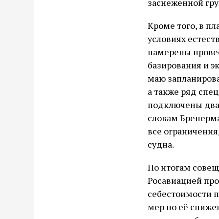
заснеженной гру
Кроме того, в п
условиях естест
намерены прове
базирования и э
маю запланирова
а также ряд сп
подключены два 
словам Бренерма
все ограничени
судна.
По итогам совещ
Росавиацией пр
себестоимости п
мер по её сниже