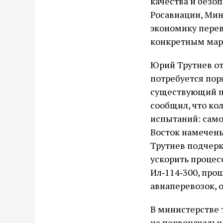
качества и безо
Росавиации, Мин
экономику перев
конкретным мар
Юрий Трутнев от
потребуется поря
существующий па
сообщил, что ко
испытаний: само
Восток намечены
Трутнев подчерк
ускорить процес
Ил‑114‑300, про
авиаперевозок, 
В министерстве 
на первоначальн