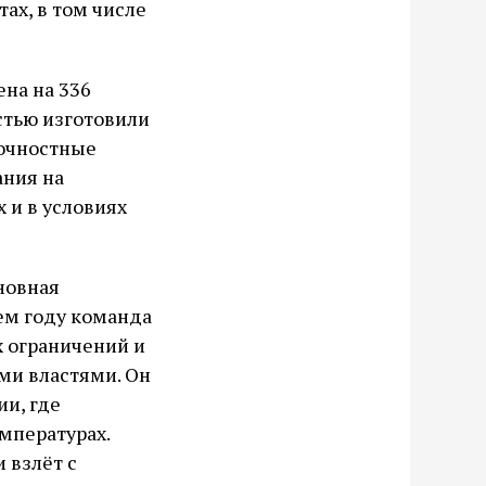
ах, в том числе
на на 336
стью изготовили
рочностные
ания на
 и в условиях
новная
ем году команда
 ограничений и
ми властями. Он
ии, где
мпературах.
 взлёт с