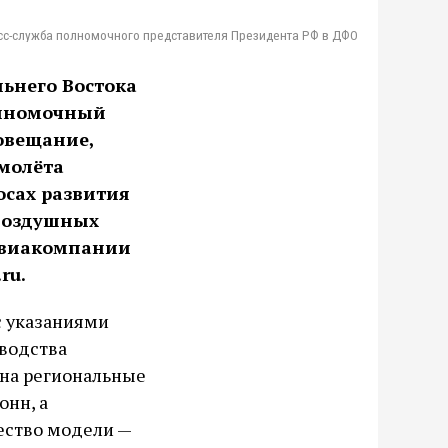
сс-служба полномочного представителя Президента РФ в ДФО
ьнего Востока
олномочный
овещание,
молёта
осах развития
воздушных
авиакомпании
ru.
с указаниями
водства
 на региональные
онн, а
ество модели —