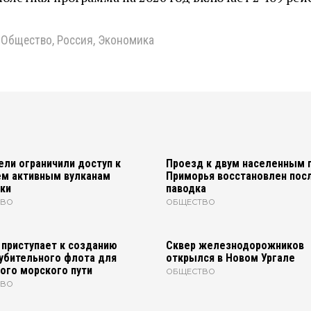
,
Общество
,
Россия
,
Экономика
ели ограничили доступ к
Проезд к двум населенным 
м активным вулканам
Приморья восстановлен пос
ки
паводка
ТВО
ОБЩЕСТВО
 приступает к созданию
Сквер железнодорожников
убительного флота для
открылся в Новом Ургале
ого морского пути
ОБЩЕСТВО
ТВО