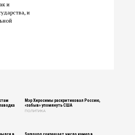
ак и
ударства, и
льной
ктам
Мэр Хиросимы раскритиковал Россию,
паводка
«забыв» упомянуть США
ПОЛИТИКА
рылся в
Samsung сокращает число камер в