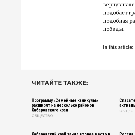
вернувшаяся
подобает гр
подобная ра
победы.
In this article:
ЧИТАЙТЕ ТАКЖЕ:
Программу «Семейные каникулы»
Спасате
расширят на несколько районов
активн
Хабаровского края
ОБЩЕС
ОБЩЕСТВО
Хабаровский край занял второе место в
Россия 