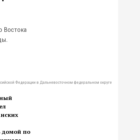
о Востока
ды.
ссийской Федерации в Дальневосточном федеральном округе
чный
ел
анских
 домой по