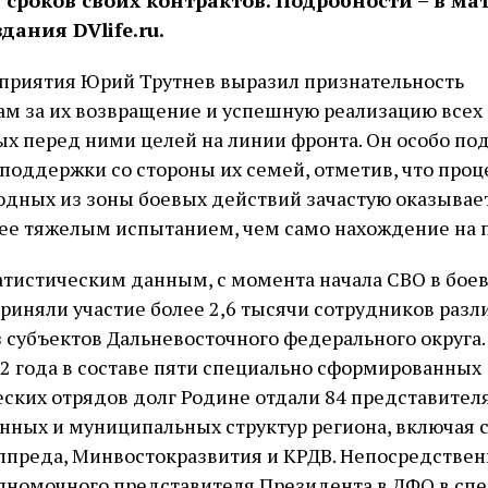
сроков своих контрактов. Подробности – в ма
дания DVlife.ru.
оприятия Юрий Трутнев выразил признательность
м за их возвращение и успешную реализацию всех
х перед ними целей на линии фронта. Он особо по
поддержки со стороны их семей, отметив, что проц
дных из зоны боевых действий зачастую оказывае
ее тяжелым испытанием, чем само нахождение на 
атистическим данным, с момента начала СВО в бое
риняли участие более 2,6 тысячи сотрудников раз
 субъектов Дальневосточного федерального округа. 
2 года в составе пяти специально сформированных
ских отрядов долг Родине отдали 84 представител
нных и муниципальных структур региона, включая 
лпреда, Минвостокразвития и КРДВ. Непосредствен
олномочного представителя Президента в ДФО в сп