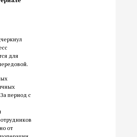
териале
дчеркнул
есс
тся для
передовой.
вых
личных
За период с
я
сотрудников
но от
ецоперации