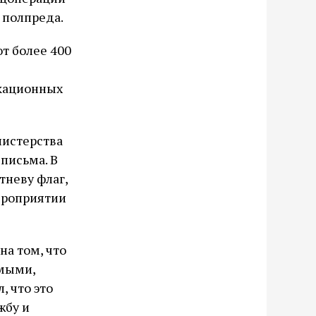
 полпреда.
т более 400
окационных
нистерства
письма. В
тневу флаг,
ероприятии
на том, что
имыми,
 что это
жбу и