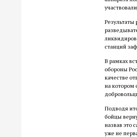
участвовали
Результаты 
разведывате
ликвидирова
станций заф
В рамках вс
обороны Рос
качестве от
на котором 
добровольц
Подводя ито
бойцы верн
назвав это 
уже не перв