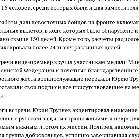
 16 человек, среди которых были и два заместителя
работы дальневосточных бойцов на фронте включаю
льных вылетов, в ходе которых было обнаружено и
но свыше 150 целей. Кроме того, расчеты радиол
иксировали более 24 тысяч различных целей.
тречи вице-премьер вручил участникам медали Ми
сийской Федерации и почетные благодарственные 
ветного жеста военнослужащие передали Юрию Тру
оставили свои подписи все присутствовавшие на м
ы.
ги встречи, Юрий Трутнев акцентировал внимание 
улись с рубежей защиты страны живыми и невред
самым важным итогом их миссии. Полпред напомнил,
ая группа добровольцев, успешно завершившая слу