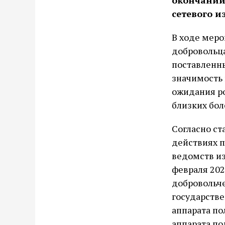
окончании 
сетевого из
В ходе мер
добровольца
поставленны
значимость 
ожидания ро
близких бол
Согласно ст
действиях п
ведомств из
февраля 202
добровольче
государстве
аппарата по
аппарата п