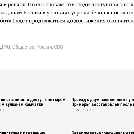
 в регион. По его словам, эти люди поступили так, к
ажданам России в условиях угрозы безопасности гос
бота будет продолжаться до достижения окончате
ДФО
,
Общество
,
Россия
,
СВО
ли ограничили доступ к четырем
Проезд к двум населенным пун
ым вулканам Камчатки
Приморья восстановлен после 
ТВО
ОБЩЕСТВО
приступает к созданию
Сквер железнодорожников отк