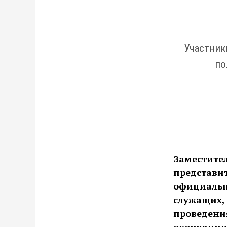
Участник
по
Заместите
представи
официальн
служащих,
проведени