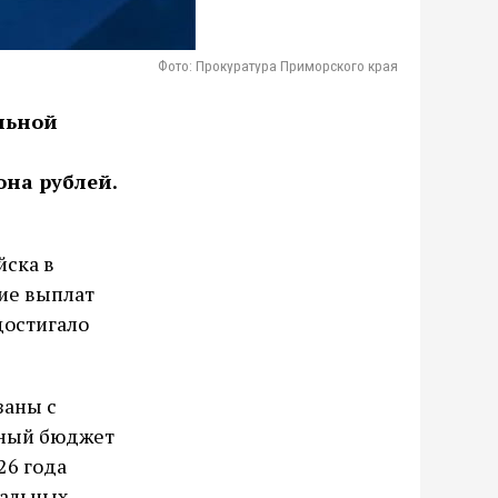
Фото: Прокуратура Приморского края
льной
она рублей.
йска в
вие выплат
достигало
заны с
ьный бюджет
26 года
нальных