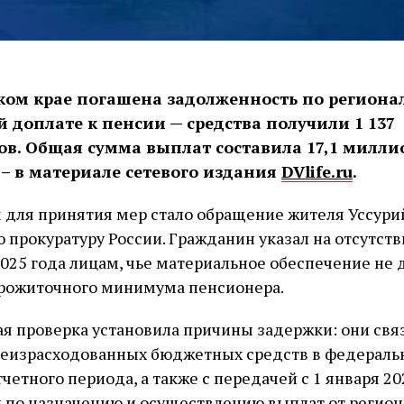
ком крае погашена задолженность по региона
 доплате к пенсии — средства получили 1 137
в. Общая сумма выплат составила 17,1 милли
– в материале сетевого издания
DVlife.ru
.
для принятия мер стало обращение жителя Уссури
 прокуратуру России. Гражданин указал на отсутст
2025 года лицам, чье материальное обеспечение не 
рожиточного минимума пенсионера.
я проверка установила причины задержки: они свя
неизрасходованных бюджетных средств в федерал
тчетного периода, а также с передачей с 1 января 20
 по назначению и осуществлению выплат от регио