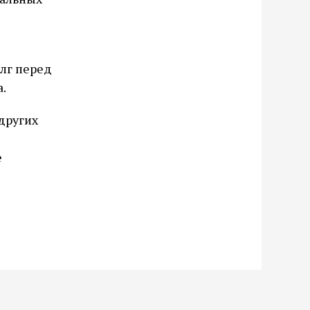
олг перед
.
других
е