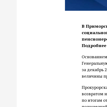
В Приморс
социальной
пенсионеро
Подробнее 
Основанием 
Генеральную
за декабрь 
величины п
Прокурорска
возвратом 
по итогам о
полномочий