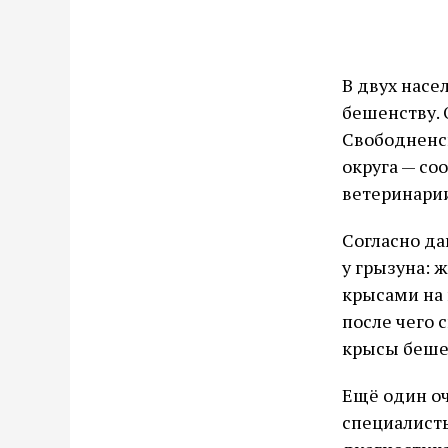
В двух насе
бешенству. 
Свободненск
округа — с
ветеринарии
Согласно да
у грызуна: 
крысами на 
после чего 
крысы беше
Ещё один оч
специалист