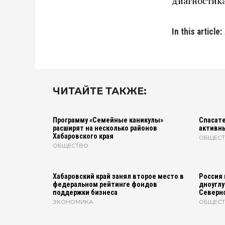
диагностика
In this article:
ЧИТАЙТЕ ТАКЖЕ:
Программу «Семейные каникулы»
Спасате
расширят на несколько районов
активн
Хабаровского края
ОБЩЕС
ОБЩЕСТВО
Хабаровский край занял второе место в
Россия 
федеральном рейтинге фондов
дноуглу
поддержки бизнеса
Северно
ЭКОНОМИКА
ОБЩЕС