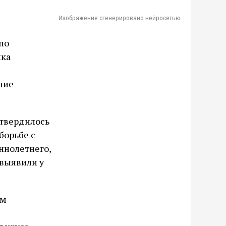
Изображение сгенерировано нейросетью
по
нка
ние
дтвердилось
борьбе с
ннолетнего,
 выявили у
ам
я