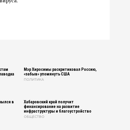
вируса.
ктам
Мэр Хиросимы раскритиковал Россию,
паводка
«забыв» упомянуть США
ПОЛИТИКА
рылся в
Хабаровский край получит
финансирование на развитие
инфраструктуры и благоустройство
ОБЩЕСТВО