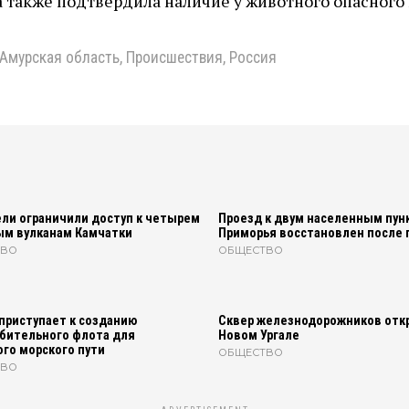
 также подтвердила наличие у животного опасного 
Амурская область
,
Происшествия
,
Россия
ли ограничили доступ к четырем
Проезд к двум населенным пун
ым вулканам Камчатки
Приморья восстановлен после 
ТВО
ОБЩЕСТВО
приступает к созданию
Сквер железнодорожников отк
бительного флота для
Новом Ургале
го морского пути
ОБЩЕСТВО
ТВО