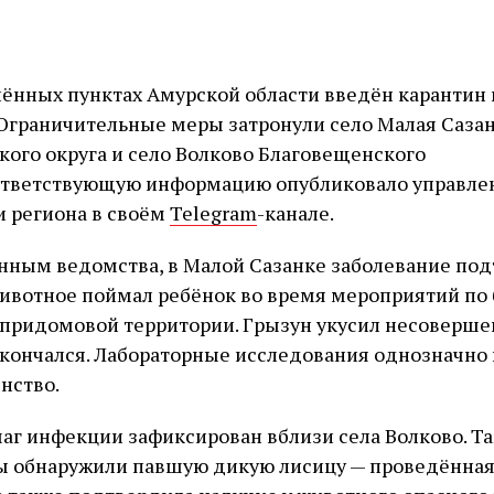
лённых пунктах Амурской области введён карантин 
Ограничительные меры затронули село Малая Саза
ого округа и село Волково Благовещенского
оответствующую информацию опубликовало управле
 региона в своём
Telegram
-канале.
нным ведомства, в Малой Сазанке заболевание по
животное поймал ребёнок во время мероприятий по 
придомовой территории. Грызун укусил несоверше
скончался. Лабораторные исследования однозначно
нство.
аг инфекции зафиксирован вблизи села Волково. Т
ы обнаружили павшую дикую лисицу — проведённа