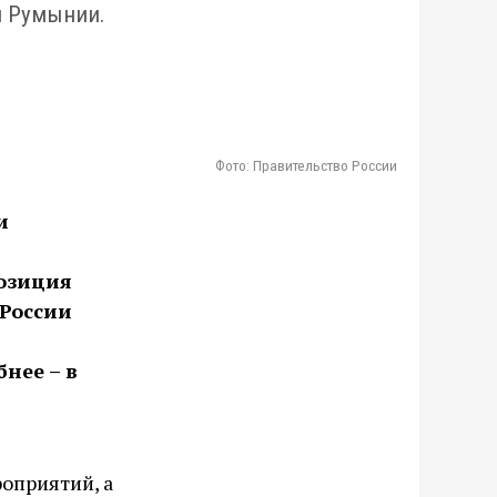
я Румынии.
Фото: Правительство России
и
озиция
 России
нее – в
оприятий, а