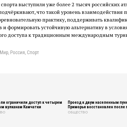
 спорта выступили уже более 2 тысяч российских атл
одчёркивают, что такой уровень взаимодействия 
соревновательную практику, поддерживать квалифи
 и формировать устойчивую альтернативу в услови
ого доступа к традиционным международным турн
Мир
,
Россия
,
Спорт
ли ограничили доступ к четырем
Проезд к двум населенным пун
ым вулканам Камчатки
Приморья восстановлен после 
ТВО
ОБЩЕСТВО