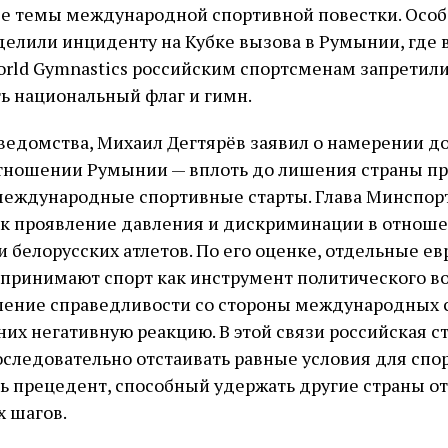
ые темы международной спортивной повестки. Особ
елили инциденту на Кубке вызова в Румынии, где 
rld Gymnastics российским спортсменам запретил
ь национальный флаг и гимн.
едомства, Михаил Дегтярёв заявил о намерении д
отношении Румынии — вплоть до лишения страны пр
международные спортивные старты. Глава Минспор
ак проявление давления и дискриминации в отнош
и белорусских атлетов. По его оценке, отдельные е
принимают спорт как инструмент политического в
ление справедливости со стороны международных 
них негативную реакцию. В этой связи российская с
следовательно отстаивать равные условия для спо
 прецедент, способный удержать другие страны от
 шагов.