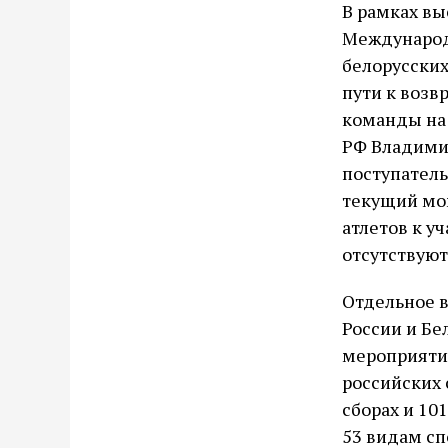
В рамках в
Международ
белорусских
пути к воз
команды на
РФ Владими
поступатель
текущий мо
атлетов к у
отсутствуют
Отдельное 
России и Бе
мероприятий
российских 
сборах и 10
53 видам сп