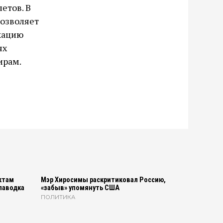
етов. В
позволяет
кацию
ях
ирам.
ктам
Мэр Хиросимы раскритиковал Россию,
паводка
«забыв» упомянуть США
ПОЛИТИКА