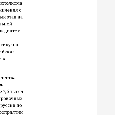
исполкома
ничения с
ый этап на
льной
езидентом
тику: на
ийских
иях
ичества
рь
 7,6 тысяч
нировочных
руссии по
ероприятий