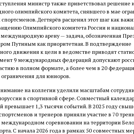
ыступления министр также приветствовал решение 
ного олимпийского комитета, снявшего в мае огра
 спортсменов. Дегтярёв расценил этот шаг как важн
вращению Олимпийского комитета России и национа
 международную арену — задача, обозначенная Пр
ром Путиным как приоритетная. В подтверждение
ного движения к цели в ведомстве приводят статис
мент 9 международных федераций допускают росс
частию в полном формате, а более чем в 20 федерац
 ограничения для юниоров.
внимание на коллегии уделили масштабам сотрудн
лоруссии в спортивной сфере. Совместный календа
 превышает 1,3 тысячи событий. В 2025 году свыше
спортсменов и тренеров приняли участие в 70 тре
1 международном соревновании на территории Бело
орта. С начала 2026 года в рамках 50 совместных м