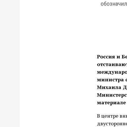
обозначил
Россия и Б
отстаивают
междунаро
министра 
Михаила Де
Министерст
материале
В центре вн
двусторонн