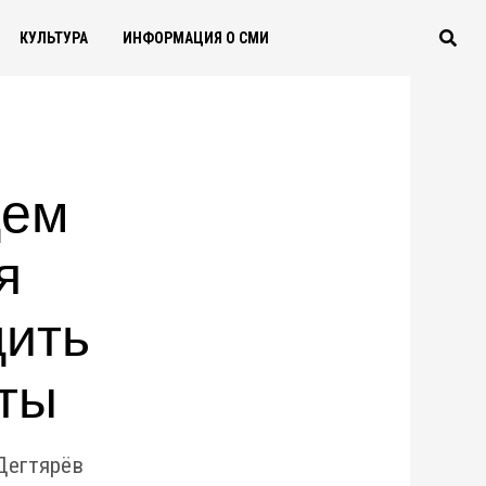
КУЛЬТУРА
ИНФОРМАЦИЯ О СМИ
дем
я
дить
ты
Дегтярёв