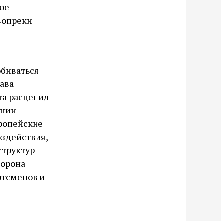
ое
вопреки
и
обиваться
ава
та расценил
ении
вропейские
оздействия,
структур
торона
ртсменов и