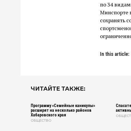
по 34 видам
Минспорте п
сохранять 
спортсменов
ограниченн
In this article:
ЧИТАЙТЕ ТАКЖЕ:
Программу «Семейные каникулы»
Спасате
расширят на несколько районов
активн
Хабаровского края
ОБЩЕС
ОБЩЕСТВО