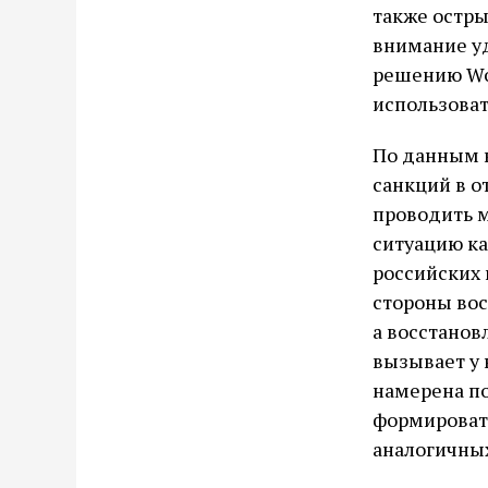
также остр
внимание уд
решению Wo
использоват
По данным в
санкций в 
проводить 
ситуацию к
российских 
стороны вос
а восстанов
вызывает у 
намерена по
формировать
аналогичных