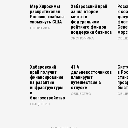
Мэр Хиросимы
Хабаровский край
Росс
раскритиковал
занял второе
к со
Россию, «забыв»
место в
дноу
упомянуть США
федеральном
флот
рейтинге фондов
Севе
ПОЛИТИКА
поддержки бизнеса
морс
ЭКОНОМИКА
ОБЩЕ
Хабаровский
41 %
Сист
край получит
дальневосточников
в Ро
финансирование
планируют
стан
на развитие
путешествие в
проз
инфраструктуры
отпуске
быст
и
ОБЩЕСТВО
ОБЩЕ
благоустройство
ОБЩЕСТВО