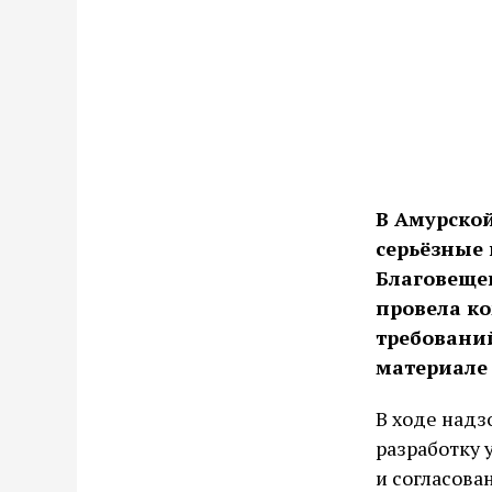
В Амурско
серьёзные
Благовеще
провела к
требований
материале 
В ходе надз
разработку 
и согласова