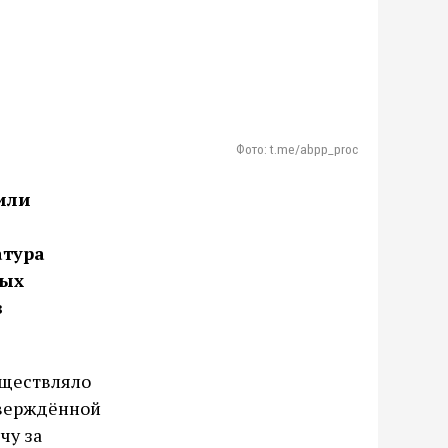
Фото: t.me/abpp_proc
или
атура
ных
в
уществляло
тверждённой
чу за