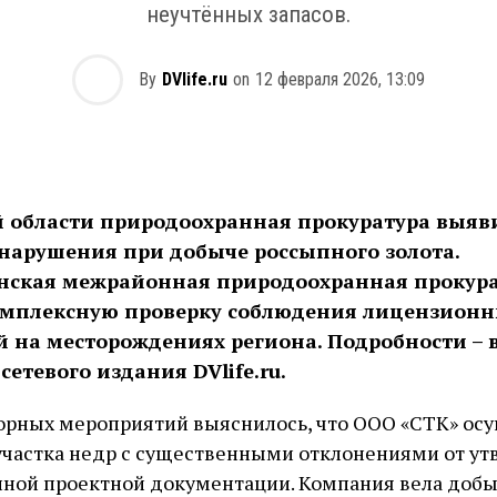
неучтённых запасов.
By
DVlife.ru
on
12 февраля 2026, 13:09
й области природоохранная прокуратура выяв
 нарушения при добыче россыпного золота.
нская межрайонная природоохранная прокур
омплексную проверку соблюдения лицензион
 на месторождениях региона. Подробности – 
сетевого издания DVlife.ru.
орных мероприятий выяснилось, что ООО «СТК» ос
участка недр с существенными отклонениями от у
нной проектной документации. Компания вела добы