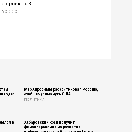
о проекта. В
150 000
ктам
Мэр Хиросимы раскритиковал Россию,
паводка
«забыв» упомянуть США
ПОЛИТИКА
рылся в
Хабаровский край получит
финансирование на развитие
инфраструктуры и благоустройство