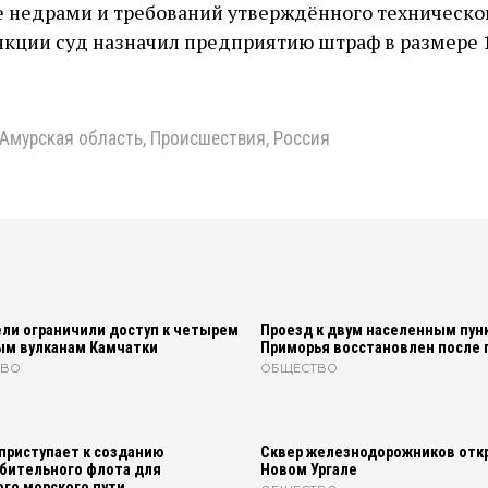
 недрами и требований утверждённого техническог
нкции суд назначил предприятию штраф в размере 
Амурская область
,
Происшествия
,
Россия
ли ограничили доступ к четырем
Проезд к двум населенным пун
ым вулканам Камчатки
Приморья восстановлен после 
ТВО
ОБЩЕСТВО
приступает к созданию
Сквер железнодорожников отк
бительного флота для
Новом Ургале
го морского пути