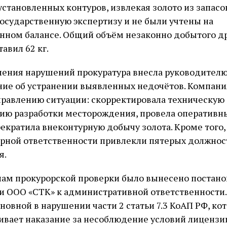
становленных контуров, извлекая золото из запасо
осударственную экспертизу и не были учтены на
енном балансе. Общий объём незаконно добытого д
авил 62 кг.
ления нарушений прокуратура внесла руководител
ние об устранении выявленных недочётов. Компани
равлению ситуации: скорректировала техническую
ию разработки месторождения, провела оперативн
рекратила внеконтурную добычу золота. Кроме того,
рной ответственности привлекли пятерых должнос
я.
лам прокурорской проверки было вынесено постано
и ООО «СТК» к административной ответственности
новной в нарушении части 2 статьи 7.3 КоАП РФ, ко
вает наказание за несоблюдение условий лицензи