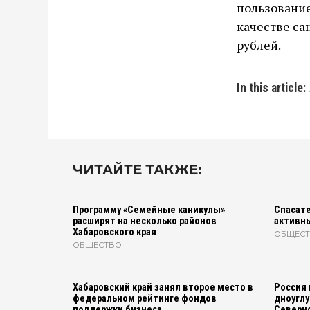
пользование
качестве са
рублей.
In this article:
ЧИТАЙТЕ ТАКЖЕ:
Программу «Семейные каникулы»
Спасате
расширят на несколько районов
активн
Хабаровского края
ОБЩЕС
ОБЩЕСТВО
Хабаровский край занял второе место в
Россия 
федеральном рейтинге фондов
дноуглу
поддержки бизнеса
Северно