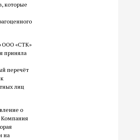
в, которые
рагоценного
ю ООО «СТК»
я приняла
ый перечёт
 к
тных лиц
вление о
. Компания
торая
и на