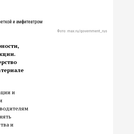
Фото: max.ru/government_rus
рности,
кции.
рство
атериале
ации и
и
оводителям
нять
тва и