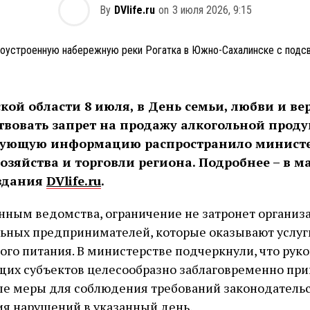
By
DVlife.ru
on
3 июля 2026, 9:15
кой области 8 июля, в День семьи, любви и ве
твовать запрет на продажу алкогольной проду
вующую информацию распространило министе
хозяйства и торговли региона. Подробнее – в м
издания
DVlife.ru
.
нным ведомства, ограничение не затронет организ
ьных предпринимателей, которые оказывают услуг
го питания. В министерстве подчеркнули, что рук
щих субъектов целесообразно заблаговременно при
е меры для соблюдения требований законодательс
я нарушений в указанный день.