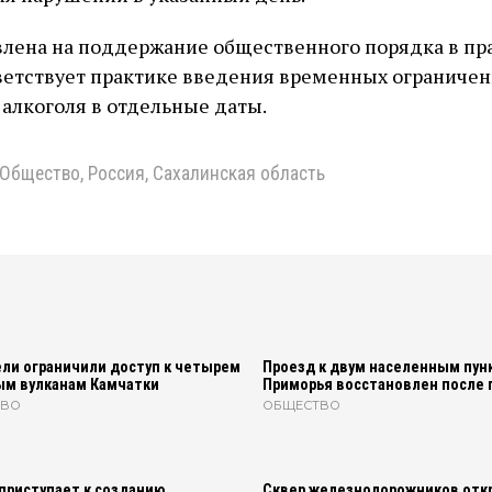
влена на поддержание общественного порядка в п
ветствует практике введения временных ограничен
алкоголя в отдельные даты.
Общество
,
Россия
,
Сахалинская область
ли ограничили доступ к четырем
Проезд к двум населенным пун
ым вулканам Камчатки
Приморья восстановлен после 
ТВО
ОБЩЕСТВО
приступает к созданию
Сквер железнодорожников отк