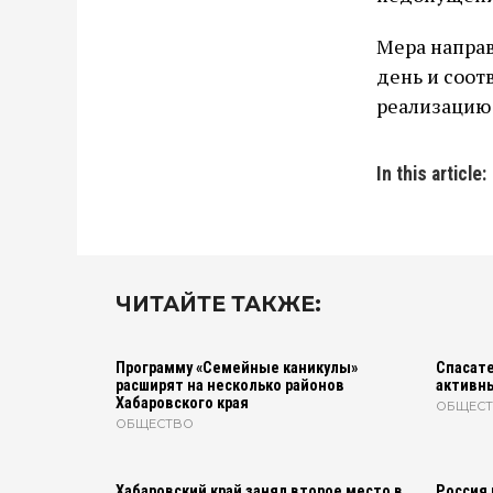
Мера напра
день и соот
реализацию 
In this article:
ЧИТАЙТЕ ТАКЖЕ:
Программу «Семейные каникулы»
Спасате
расширят на несколько районов
активн
Хабаровского края
ОБЩЕС
ОБЩЕСТВО
Хабаровский край занял второе место в
Россия 