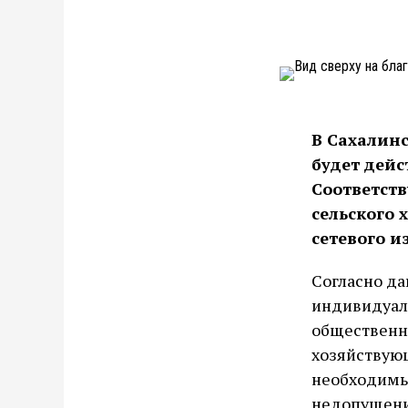
В Сахалинс
будет дейс
Соответст
сельского 
сетевого 
Согласно да
индивидуал
общественно
хозяйствую
необходимы
недопущени