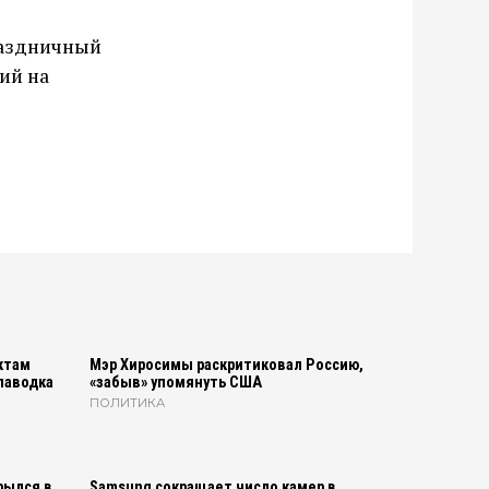
раздничный
ий на
ктам
Мэр Хиросимы раскритиковал Россию,
паводка
«забыв» упомянуть США
ПОЛИТИКА
рылся в
Samsung сокращает число камер в