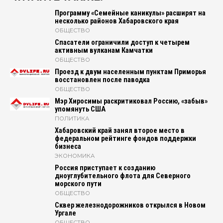
Программу «Семейные каникулы» расширят на
несколько районов Хабаровского края
ОБЩЕСТВО
Спасатели ограничили доступ к четырем
активным вулканам Камчатки
ОБЩЕСТВО
Проезд к двум населенным пунктам Приморья
восстановлен после паводка
ОБЩЕСТВО
Мэр Хиросимы раскритиковал Россию, «забыв»
упомянуть США
ПОЛИТИКА
Хабаровский край занял второе место в
федеральном рейтинге фондов поддержки
бизнеса
ЭКОНОМИКА
Россия приступает к созданию
дноуглубительного флота для Северного
морского пути
ОБЩЕСТВО
Сквер железнодорожников открылся в Новом
Ургале
ОБЩЕСТВО