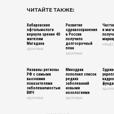
ЧИТАЙТЕ ТАКЖЕ:
Хабаровские
Развитие
Частн
офтальмологи
здравоохранения
и маг
вернули зрение 40
в России
получ
жителям
получило
марки
Магадана
долгосрочный
ОБЩЕС
план
ЗДОРОВЬЕ
ЗДОРОВЬЕ
Названы регионы
Минздрав
Здрав
РФ с самыми
пополнил список
укреп
высокими
редких
кадро
показателями
заболеваний
фунда
заболеваемостью
новыми
ЗДОРО
ВИЧ
нозологиями
ЗДОРОВЬЕ
ЗДОРОВЬЕ